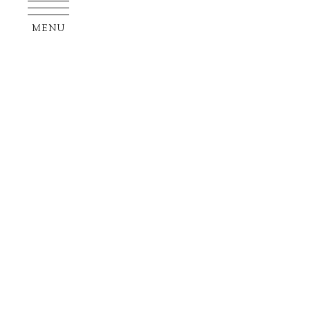
MENU
FACILIT
VOICE