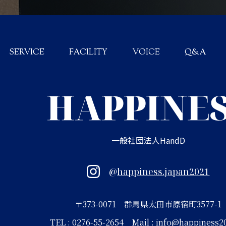
SERVICE
FACILITY
VOICE
Q&A
一般社団法人HandD
@
happiness.japan2021
〒373-0071 群馬県太田市原宿町3577-1
TEL : 0276-55-2654
Mail :
info@happiness20