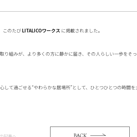
Sは、このたび
LITALICOワークス
に掲載されました。
取り組みが、より多くの方に静かに届き、その人らしい一歩をそ
Q&A
心して過ごせる“やわらかな居場所”として、ひとつひとつの時間を
COMPANY
BACK
の記事へ