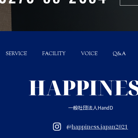
SERVICE
FACILITY
VOICE
Q&A
一般社団法人HandD
@
happiness.japan2021